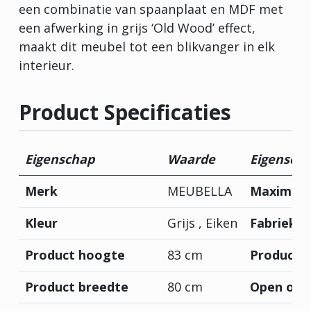
een combinatie van spaanplaat en MDF met
een afwerking in grijs ‘Old Wood’ effect,
maakt dit meubel tot een blikvanger in elk
interieur.
Product Specificaties
Eigenschap
Waarde
Eigensch
Merk
MEUBELLA
Maximaal
Kleur
Grijs , Eiken
Fabrieksg
Product hoogte
83 cm
Product d
Product breedte
80 cm
Open of d