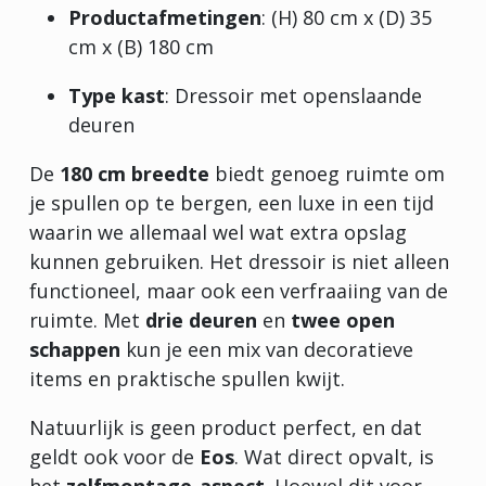
Productafmetingen
: (H) 80 cm x (D) 35
cm x (B) 180 cm
Type kast
: Dressoir met openslaande
deuren
De
180 cm breedte
biedt genoeg ruimte om
je spullen op te bergen, een luxe in een tijd
waarin we allemaal wel wat extra opslag
kunnen gebruiken. Het dressoir is niet alleen
functioneel, maar ook een verfraaiing van de
ruimte. Met
drie deuren
en
twee open
schappen
kun je een mix van decoratieve
items en praktische spullen kwijt.
Natuurlijk is geen product perfect, en dat
geldt ook voor de
Eos
. Wat direct opvalt, is
het
zelfmontage-aspect
. Hoewel dit voor