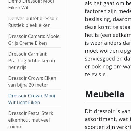
Demo Dressoir: Mooi
als het gaat om he
Eiken Wit
factoren zijn med
Denver buffet dressoir:
beslissing, daarom
Rustiek bleek eiken
deze komt te staan
het is (een eetka
Dressoir Camara: Mooie
is weer anders dan
Grijs Creme Eiken
moet worden opge
Dressoir Carmani:
serviesgoed en dat
Prachtig licht eiken in
er ook nog om wat
het grijs
televisie.
Dressoir Crown: Eiken
van bijna 20 meter
Meubella
Dressoir Crown: Mooi
Wit Licht Eiken
Dit dressoir is v
Dressoir Festa: Sterk
assortiment, wat te
eikenhout met veel
soorten zijn verkr
ruimte