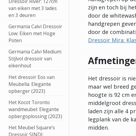
Dressoir River: 127cm
zijn en toch bij he
van eiken met 3 lades
door de whitewash 
en 3 deuren
handgrepen geven 
Germania Calvi Dressoir
door de combinati
Low: Eiken met Hoge
Dressoir Mira: Klas
Poten
Germania Calvi Medium:
Afmetinge
Stijlvol dressoir van
eikenhout
Het dressoir Eos van
Het dressoir is ni
Meubella: Elegante
maar wel breed ge
opberger (2023)
hoogte is 92 cm e
Het Kocot Toronto
middelgroot dresso
wandmeubel: Elegante
laden zijn alle 4 
opbergoplossing (2023)
legplank van de ka
midden.
Het Meubel Square’s
Dressoir SINDI: