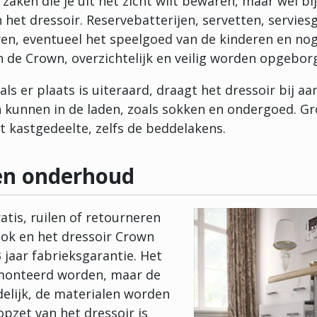
 zaken die je uit het zicht wilt bewaren, maar wel bi
het dressoir. Reservebatterijen, servetten, servies
ren, eventueel het speelgoed van de kinderen en nog
n de Crown, overzichtelijk en veilig worden opgebor
als er plaats is uiteraard, draagt het dressoir bij a
en kunnen in de laden, zoals sokken en ondergoed. G
t kastgedeelte, zelfs de beddelakens.
en onderhoud
atis, ruilen of retourneren
ok en het dressoir Crown
3 jaar fabrieksgarantie. Het
monteerd worden, maar de
delijk, de materialen worden
opzet van het dressoir is