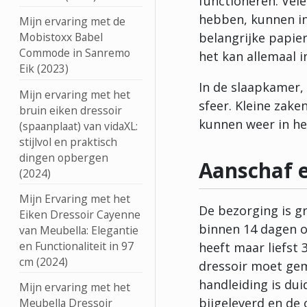
functioneren. Vele
hebben, kunnen in 
Mijn ervaring met de
belangrijke papie
Mobistoxx Babel
Commode in Sanremo
het kan allemaal i
Eik (2023)
In de slaapkamer, 
Mijn ervaring met het
sfeer. Kleine zak
bruin eiken dressoir
kunnen weer in he
(spaanplaat) van vidaXL:
stijlvol en praktisch
dingen opbergen
Aanschaf 
(2024)
Mijn Ervaring met het
De bezorging is gr
Eiken Dressoir Cayenne
binnen 14 dagen o
van Meubella: Elegantie
en Functionaliteit in 97
heeft maar liefst 
cm (2024)
dressoir moet ge
handleiding is dui
Mijn ervaring met het
bijgeleverd en de 
Meubella Dressoir