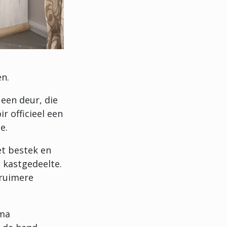
n.
een deur, die
r officieel een
e.
et bestek en
t kastgedeelte.
 ruimere
ima