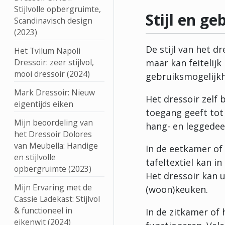
Stijlvolle opbergruimte,
Stijl en ge
Scandinavisch design
(2023)
De stijl van het dr
Het Tvilum Napoli
Dressoir: zeer stijlvol,
maar kan feitelijk 
mooi dressoir (2024)
gebruiksmogelijk
Mark Dressoir: Nieuw
Het dressoir zelf
eigentijds eiken
toegang geeft tot 
Mijn beoordeling van
hang- en leggedee
het Dressoir Dolores
van Meubella: Handige
In de eetkamer of
en stijlvolle
tafeltextiel kan i
opbergruimte (2023)
Het dressoir kan 
Mijn Ervaring met de
(woon)keuken.
Cassie Ladekast: Stijlvol
& functioneel in
In de zitkamer of
eikenwit (2024)