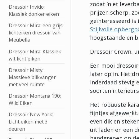
zodat ‘niet lever
Dressoir Invido:
prijzen scherp, zo
Klassiek donker eiken
geïnteresseerd is 
Dressoir Mira: een grijs
Stijlvolle opbergp
lichteiken dressoir van
hoogstaande en b
Meubella
Dressoir Crown, un
Dressoir Mira: Klassiek
wit licht eiken
Een mooi dressoir
Dressoir Misty:
later op in. Het d
Massieve blikvanger
inderdaad stevig e
met veel ruimte
soorten interieurs
Dressoir Montana 190:
Wild Eiken
Het robuuste karak
fijntjes afgewerkt
Dressoir New York:
even dik en steken
Licht eiken met 3
deuren
uit laden en een 
handgrepen op de 