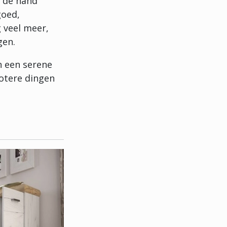
j de hand
goed,
 veel meer,
gen.
an een serene
rotere dingen