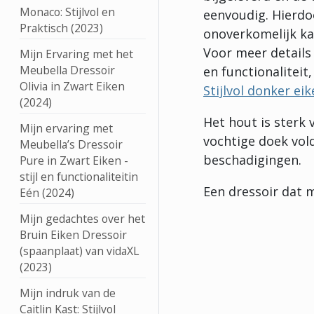
Monaco: Stijlvol en
eenvoudig. Hierdo
Praktisch (2023)
onoverkomelijk ka
Voor meer details
Mijn Ervaring met het
Meubella Dressoir
en functionaliteit
Olivia in Zwart Eiken
Stijlvol donker ei
(2024)
Het hout is sterk
Mijn ervaring met
vochtige doek vold
Meubella’s Dressoir
beschadigingen.
Pure in Zwart Eiken -
stijl en functionaliteitin
Een dressoir dat m
Eén (2024)
Mijn gedachtes over het
Bruin Eiken Dressoir
(spaanplaat) van vidaXL
(2023)
Mijn indruk van de
Caitlin Kast: Stijlvol