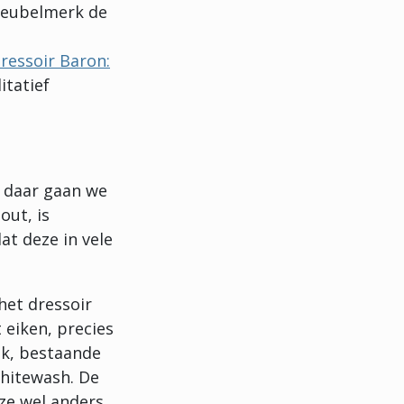
 meubelmerk de
ressoir Baron:
itatief
r daar gaan we
out, is
at deze in vele
het dressoir
 eiken, precies
uk, bestaande
whitewash. De
ze wel anders