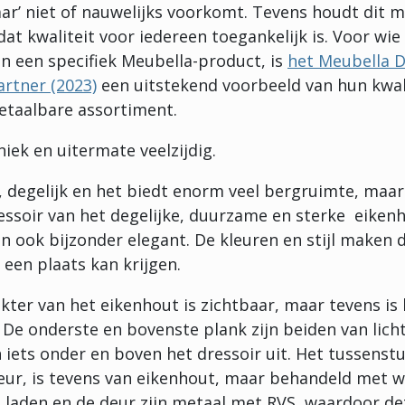
baar’ niet of nauwelijks voorkomt. Tevens houdt dit
dat kwaliteit voor iedereen toegankelijk is. Voor wie
in een specifiek Meubella-product, is
het Meubella D
artner (2023)
een uitstekend voorbeeld van hun kwal
etaalbare assortiment.
iek en uitermate veelzijdig.
, degelijk en het biedt enorm veel bergruimte, maa
ressoir van het degelijke, duurzame en sterke eikenh
n ook bijzonder elegant. De kleuren en stijl maken d
 een plaats kan krijgen.
ter van het eikenhout is zichtbaar, maar tevens is 
. De onderste en bovenste plank zijn beiden van licht
 iets onder en boven het dressoir uit. Het tussenst
deur, is tevens van eikenhout, maar behandeld met 
laden en de deur zijn metaal met RVS, waardoor de